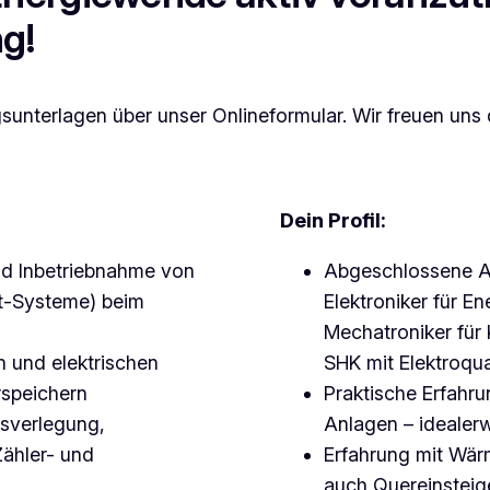
g!
nterlagen über unser Onlineformular. Wir freuen uns 
Dein Profil:
und Inbetriebnahme von
Abgeschlossene Au
t-Systeme) beim
Elektroniker für E
Mechatroniker für
 und elektrischen
SHK mit Elektroqual
rspeichern
Praktische Erfahru
gsverlegung,
Anlagen – idealerw
Zähler- und
Erfahrung mit Wär
auch Quereinsteige