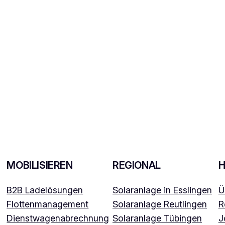
MOBILISIEREN
REGIONAL
B2B Ladelösungen
Solaranlage in Esslingen
Ü
Flottenmanagement
Solaranlage Reutlingen
R
Dienstwagenabrechnung
Solaranlage Tübingen
J