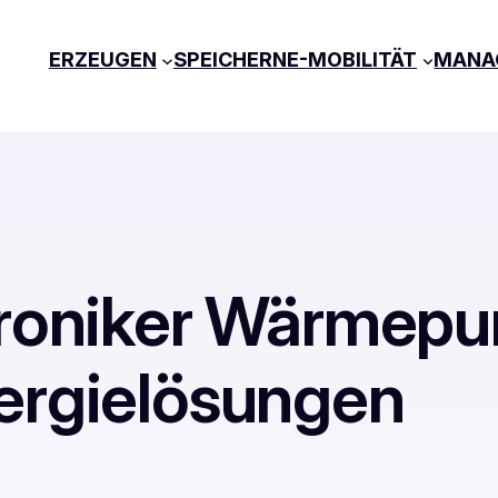
ERZEUGEN
SPEICHERN
E-MOBILITÄT
MANA
troniker Wärmep
ergielösungen