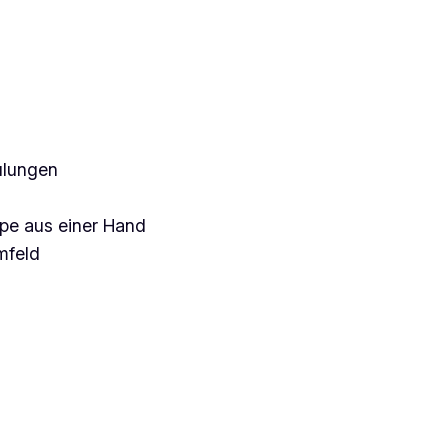
ulungen
mpe aus einer Hand
mfeld