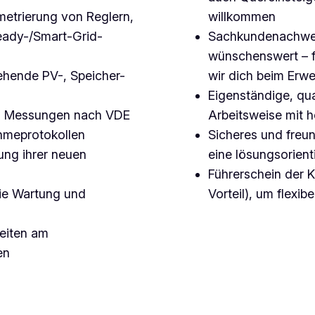
metrierung von Reglern,
willkommen
dy-/Smart-Grid-
Sachkundenachweis 
wünschenswert – f
hende PV-, Speicher-
wir dich beim Erw
Eigenständige, qua
n, Messungen nach VDE
Arbeitsweise mit
hmeprotokollen
Sicheres und freu
ung ihrer neuen
eine lösungsorien
Führerschein der K
ie Wartung und
Vorteil), um flexi
beiten am
en