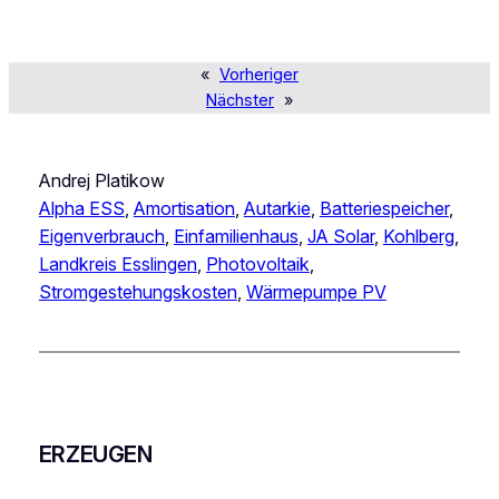
«
Vorheriger
Nächster
»
Andrej Platikow
Alpha ESS
, 
Amortisation
, 
Autarkie
, 
Batteriespeicher
, 
Eigenverbrauch
, 
Einfamilienhaus
, 
JA Solar
, 
Kohlberg
, 
Landkreis Esslingen
, 
Photovoltaik
, 
Stromgestehungskosten
, 
Wärmepumpe PV
ERZEUGEN