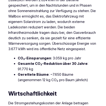
Zusätzlich werden 2.624 kWh in der Batterie
gespeichert, um in den Nachtstunden und in Phasen
ohne Sonneneinstrahlung zur Verfügung zu stehen. Die
Wallbox ermöglicht es, das Elektrofahrzeug mit
eigenem Solarstrom zu laden, wodurch externe
Ladekosten reduziert werden. Die beiden
Infrarotheizmodule tragen dazu bei, den Gasverbrauch
deutlich zu senken, da sie gezielt für eine effiziente
Wärmeversorgung sorgen. Überschüssige Energie von
3.677 kWh wird ins öffentliche Netz eingespeist.
CO₂-Einsparungen
: 3.059 kg pro Jahr
Gesamte CO₂-Reduktion über 30 Jahre
:
91.770 kg
Gerettete Bäume
: ~7.650 Bäume
(angenommen 12 kg CO₂ pro Baum jährlich)
Wirtschaftlichkeit
Die Stromgestehungskosten der Anlage betragen